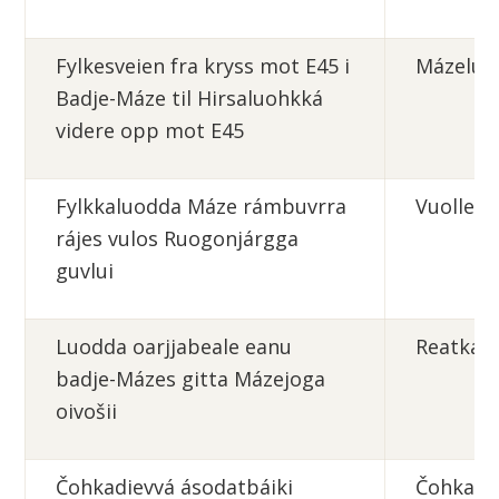
Fylkesveien fra kryss mot E45 i
Mázeluo
Badje-Máze til Hirsaluohkká
videre opp mot E45
Fylkkaluodda Máze rámbuvrra
Vuolle-
rájes vulos Ruogonjárgga
guvlui
Luodda oarjjabeale eanu
Reatkál
badje-Mázes gitta Mázejoga
oivošii
Čohkadievvá
ásodatbáiki
Čohkadi