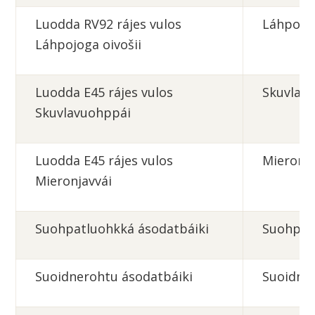
Luodda RV92 rájes vulos
Láhpolu
Láhpojoga oivošii
Luodda E45 rájes vulos
Skuvlav
Skuvlavuohppái
Luodda E45 rájes vulos
Mieronja
Mieronjavvái
Suohpatluohkká ásodatbáiki
Suohpat
Suoidnerohtu
ásodatbáiki
Suoidne