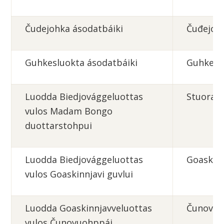
Čudejohka
ásodatbáiki
Čuđejoh
Guhkesluokta
ásodatbáiki
Guhkesl
Luodda Biedjovággeluottas
Stuorajá
vulos Madam Bongo
duottarstohpui
Luodda Biedjovággeluottas
Goaskin
vulos Goaskinnjavi guvlui
Luodda Goaskinnjavveluottas
Čunovuo
vulos Čunovuohppái