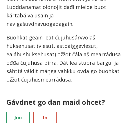
Luoddanamat oidnojit dađi mielde buot
kártabálvalusain ja
navigašuvdnavuogádagain.
Buohkat geain leat čujuhusárvvolaš
huksehusat (viesut, astoáiggeviesut,
ealáhushuksehusat) ožžot čálalaš mearrádusa
ođđa čujuhusa birra. Dát lea stuora bargu, ja
sáhttá váldit máŋga vahkku ovdalgo buohkat
ožžot čujuhusmearrádusa.
Gávdnet go dan maid ohcet?
Juo
In