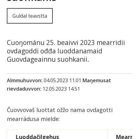
i
Guldal teavstta
n
n
Cuoŋománu 25. beaivvi 2023 mearridii
u
ovdagoddi ođđa luoddanamaid
s
Guovdageainnu suohkanii.
u
Almmuhuvvon
04.05.2023 11.01
Maŋemusat
o
rievdaduvvon
12.05.2023 14.51
h
Čuovvovaš luottat ožžo nama ovdagotti
k
mearrádusa mielde:
a
Luoddačilgehus
Mearrid