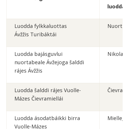
n
luodda
Luodda fylkkaluottas
Nuortal
Ávžžis Turibáktái
Luodda bajásguvlui
Nikolasb
nuortabeale Ávžejoga šalddi
rájes Ávžžis
Luodda šalddi rájes Vuolle-
Čievrami
Mázes Čievramiellái
Luodda ásodatbáikki birra
Mielleg
Vuolle-Mázes