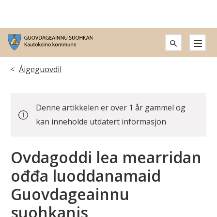
G
u
Don
Áigeguovdil
o
leat
v
Denne artikkelen er over 1 år gammel og
dáppe:
d
kan inneholde utdatert informasjon
a
Ovdagoddi lea mearridan
g
ođđa luoddanamaid
e
Guovdageainnu
a
suohkanis