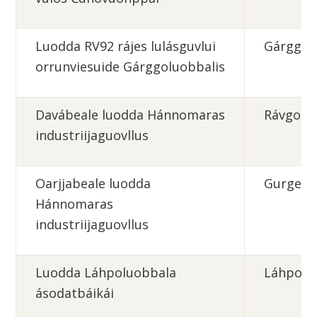
Luodda RV92 rájes lulásguvlui
Gárggol
orrunviesuide Gárggoluobbalis
Davábeale luodda Hánnomaras
Rávgošl
industriijaguovllus
Oarjjabeale luodda
Gurgelu
Hánnomaras
industriijaguovllus
Luodda Láhpoluobbala
Láhpolu
ásodatbáikái