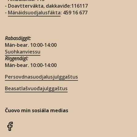
- Doavttervákta, dakkaviđe:116117
-
Mánáidsuodjalusfákta
: 459 16 677
Rabasáiggit:
Mán-bear. 10:00-14:00
Suohkanviessu
Riŋgenáigi:
Mán-bear. 10:00-14:00
Persovdnasuodjalusjulggaštus
Beasatlašvuođajulggaštus
Čuovo min sosiála medias