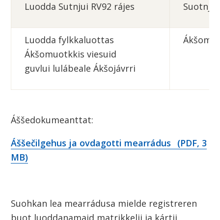
Luodda Sutnjui RV92 rájes
Suotnju
Luodda fylkkaluottas
Ákšomuo
Ákšomuotkkis viesuid
guvlui lulábeale Ákšojávrri
Áššedokumeanttat:
Áššečilgehus ja ovdagotti mearrádus
(PDF, 3
MB)
Suohkan lea mearrádusa mielde registreren
buot luoddanamaid matrikkelii ja kártii.