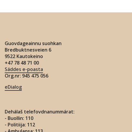
Guovdageainnu suohkan
Bredbuktnesveien 6
9522 Kautokeino
+47 78 48 71 00
Sáddes e-poasta
Org.nr: 945 475 056
eDialog
Dehálaš telefovdnanummárat:
- Buollin: 110
- Politiija: 112
- Ambulansa: 113