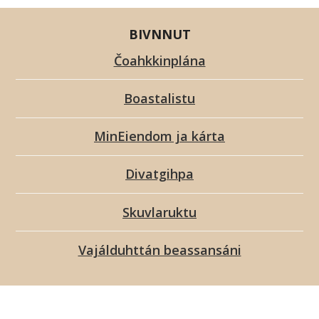
BIVNNUT
Čoahkkinplána
Boastalistu
MinEiendom ja kárta
Divatgihpa
Skuvlaruktu
Vajálduhttán beassansáni