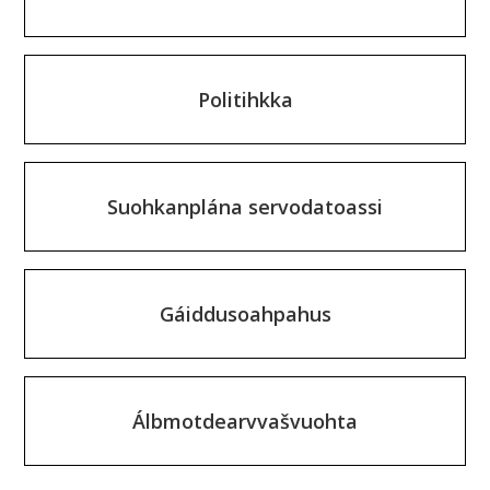
n
Politihkka
Suohkanplána servodatoassi
Gáiddusoahpahus
Álbmotdearvvašvuohta