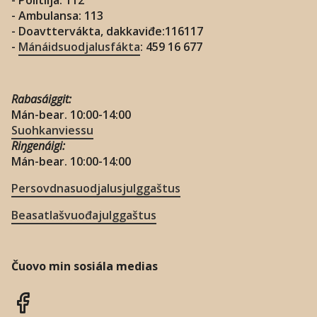
- Ambulansa: 113
- Doavttervákta, dakkaviđe:116117
-
Mánáidsuodjalusfákta
: 459 16 677
Rabasáiggit:
Mán-bear. 10:00-14:00
Suohkanviessu
Riŋgenáigi:
Mán-bear. 10:00-14:00
Persovdnasuodjalusjulggaštus
Beasatlašvuođajulggaštus
Čuovo min sosiála medias