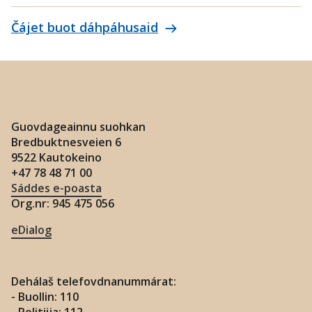
Čájet buot dáhpáhusaid
Guovdageainnu suohkan
Bredbuktnesveien 6
9522 Kautokeino
+47 78 48 71 00
Sáddes e-poasta
Org.nr: 945 475 056
eDialog
Dehálaš telefovdnanummárat:
- Buollin: 110
- Politiija: 112