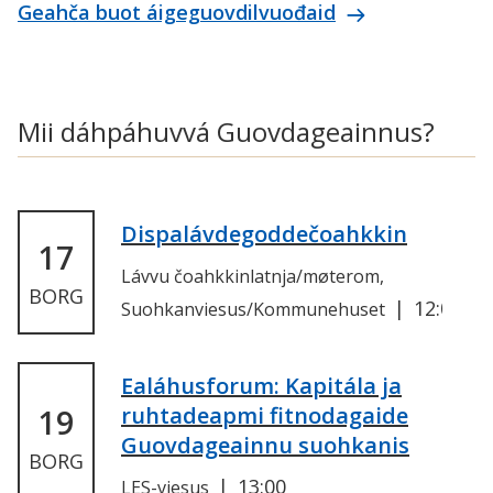
Geahča buot áigeguovdilvuođaid
Mii dáhpáhuvvá Guovdageainnus?
Dispalávdegoddečoahkkin
17
Lávvu čoahkkinlatnja/møterom,
BORG
12:00
Suohkanviesus/Kommunehuset
Ealáhusforum: Kapitála ja
ruhtadeapmi fitnodagaide
19
Guovdageainnu suohkanis
BORG
13:00
LES-viesus