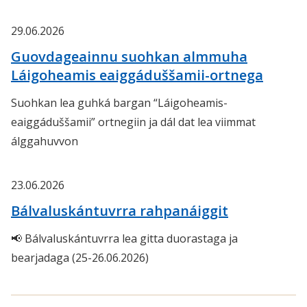
29.06.2026
Guovdageainnu suohkan almmuha
Láigoheamis eaiggáduššamii-ortnega
Suohkan lea guhká bargan “Láigoheamis-
eaiggáduššamii” ortnegiin ja dál dat lea viimmat
álggahuvvon
23.06.2026
Bálvaluskántuvrra rahpanáiggit
📢 Bálvaluskántuvrra lea gitta duorastaga ja
bearjadaga (25-26.06.2026)