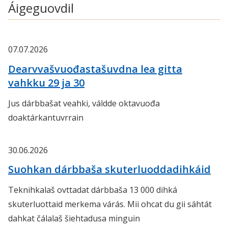
Áigeguovdil
07.07.2026
Dearvvašvuođastašuvdna lea gitta
vahkku 29 ja 30
Jus dárbbašat veahki, váldde oktavuođa
doaktárkantuvrrain
30.06.2026
Suohkan dárbbaša skuterluoddadihkáid
Teknihkalaš ovttadat dárbbaša 13 000 dihká
skuterluottaid merkema várás. Mii ohcat du gii sáhtát
dahkat čálalaš šiehtadusa minguin