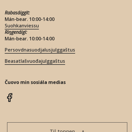
Rabasáiggit:
Mán-bear. 10:00-14:00
Suohkanviessu
Riŋgenáigi:
Mán-bear. 10:00-14:00
Persovdnasuodjalusjulggaštus
Beasatlašvuođajulggaštus
Čuovo min sosiála medias
Til toppen