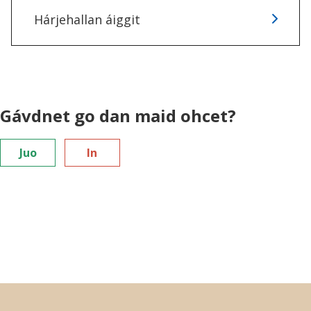
Hárjehallan áiggit
Gávdnet go dan maid ohcet?
Juo
In