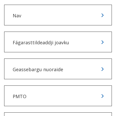
n
Nav
Fágarasttildeaddji joavku
Geassebargu nuoraide
PMTO