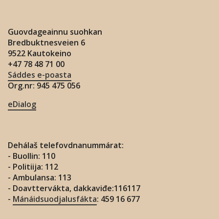
Guovdageainnu suohkan
Bredbuktnesveien 6
9522 Kautokeino
+47 78 48 71 00
Sáddes e-poasta
Org.nr: 945 475 056
eDialog
Dehálaš telefovdnanummárat:
- Buollin: 110
- Politiija: 112
- Ambulansa: 113
- Doavttervákta, dakkaviđe:116117
-
Mánáidsuodjalusfákta
: 459 16 677