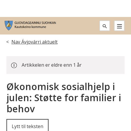
G
u
Du
Nav Ávjovárri aktuelt
o
er
v
Artikkelen er eldre enn 1 år
her:
d
Økonomisk sosialhjelp i
a
julen: Støtte for familier i
g
behov
e
a
Lytt til teksten