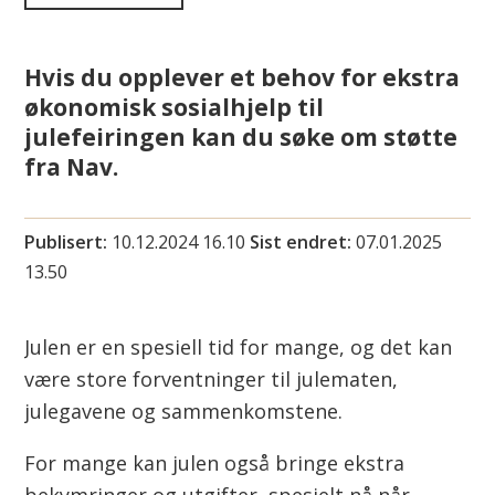
i
n
Hvis du opplever et behov for ekstra
økonomisk sosialhjelp til
n
julefeiringen kan du søke om støtte
u
fra Nav.
s
Publisert
10.12.2024 16.10
Sist endret
07.01.2025
u
13.50
o
Julen er en spesiell tid for mange, og det kan
h
være store forventninger til julematen,
k
julegavene og sammenkomstene.
a
For mange kan julen også bringe ekstra