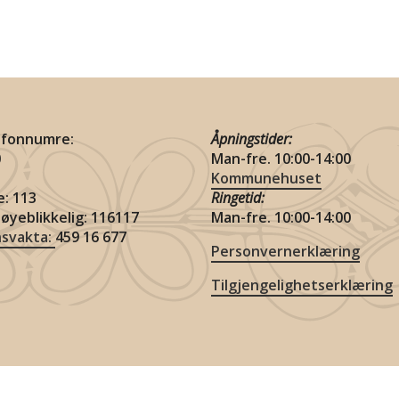
lefonnumre:
Åpningstider:
0
Man-fre. 10:00-14:00
Kommunehuset
e: 113
Ringetid:
 øyeblikkelig: 116117
Man-fre. 10:00-14:00
nsvakta:
459 16 677
Personvernerklæring
Tilgjengelighetserklæring