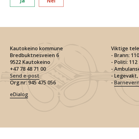
Ja
Nei
Kautokeino kommune
Viktige te
Bredbuktnesveien 6
- Brann: 11
9522 Kautokeino
- Politi: 112
+47 78 48 71 00
- Ambulans
Send e-post
- Legevakt,
Org.nr: 945 475 056
-
Barnever
eDialog