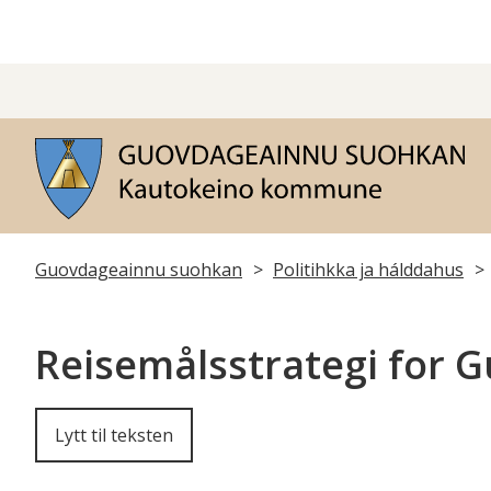
G
s
Du
Guovdageainnu suohkan
Politihkka ja hálddahus
er
Reisemålsstrategi for 
her:
Lytt til teksten