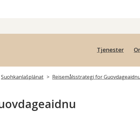
uovdageainnu
Tjenester
O
uohkan
Suohkanlašplánat
Reisemålsstrategi for Guovdageaidn
Guovdageaidnu