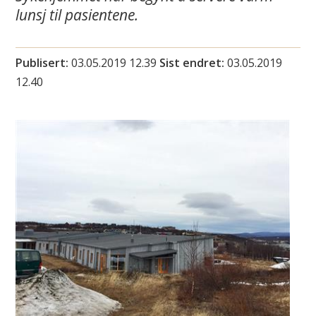
i
lunsj til pasientene.
n
Publisert
03.05.2019 12.39
Sist endret
03.05.2019
n
12.40
u
s
u
o
h
k
a