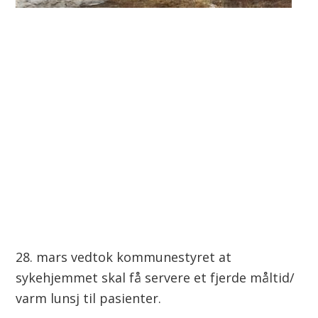
n
28. mars vedtok kommunestyret at
sykehjemmet skal få servere et fjerde måltid/
varm lunsj til pasienter.