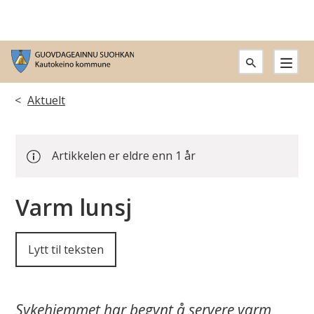
G
u
Du
Aktuelt
o
er
v
Artikkelen er eldre enn 1 år
her:
d
Varm lunsj
a
g
Lytt til teksten
e
a
Sykehjemmet har begynt å servere varm