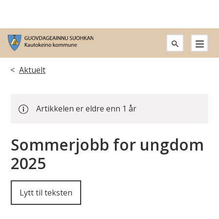
G
u
Du
Aktuelt
o
er
v
Artikkelen er eldre enn 1 år
her:
d
Sommerjobb for ungdom
a
2025
g
e
Lytt til teksten
a