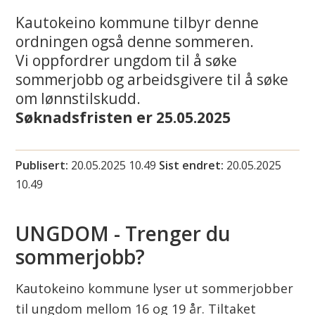
i
Kautokeino kommune tilbyr denne
ordningen også denne sommeren.
n
Vi oppfordrer ungdom til å søke
n
sommerjobb og arbeidsgivere til å søke
om lønnstilskudd.
u
Søknadsfristen er 25.05.2025
s
u
Publisert
20.05.2025 10.49
Sist endret
20.05.2025
10.49
o
h
UNGDOM - Trenger du
sommerjobb?
k
a
Kautokeino kommune lyser ut sommerjobber
til ungdom mellom 16 og 19 år. Tiltaket