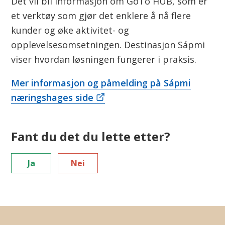
n
Det vil bli informasjon om GoTo HUB, som er
et verktøy som gjør det enklere å nå flere
kunder og øke aktivitet- og
opplevelsesomsetningen. Destinasjon Sápmi
viser hvordan løsningen fungerer i praksis.
Mer informasjon og påmelding på Sápmi
næringshages side
Fant du det du lette etter?
Ja
Nei