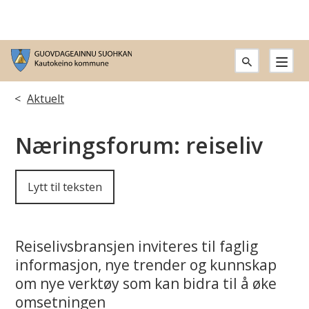
G
u
Du
Aktuelt
o
er
Næringsforum: reiseliv
v
her:
d
Lytt til teksten
a
g
Reiselivsbransjen inviteres til faglig
e
informasjon, nye trender og kunnskap
om nye verktøy som kan bidra til å øke
a
omsetningen