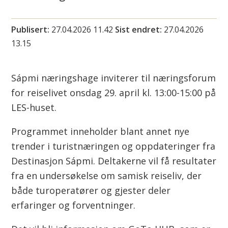
i
n
Publisert
27.04.2026 11.42
Sist endret
27.04.2026
13.15
n
u
Sápmi næringshage inviterer til næringsforum
for reiselivet onsdag 29. april kl. 13:00-15:00 på
s
LES-huset.
u
Programmet inneholder blant annet nye
o
trender i turistnæringen og oppdateringer fra
Destinasjon Sápmi. Deltakerne vil få resultater
h
fra en undersøkelse om samisk reiseliv, der
k
både turoperatører og gjester deler
a
erfaringer og forventninger.