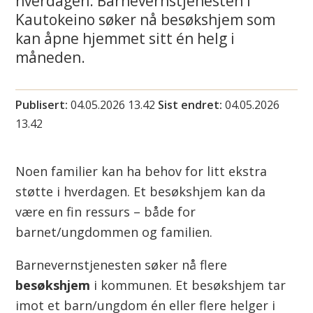
hverdagen. Barnevernstjenesten i
i
Kautokeino søker nå besøkshjem som
kan åpne hjemmet sitt én helg i
n
måneden.
n
u
Publisert
04.05.2026 13.42
Sist endret
04.05.2026
13.42
s
u
Noen familier kan ha behov for litt ekstra
o
støtte i hverdagen. Et besøkshjem kan da
være en fin ressurs – både for
h
barnet/ungdommen og familien.
k
Barnevernstjenesten søker nå flere
a
besøkshjem
i kommunen. Et besøkshjem tar
imot et barn/ungdom én eller flere helger i