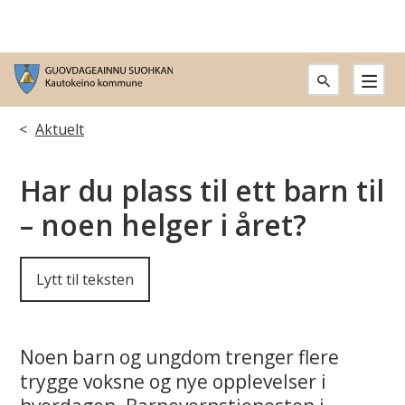
G
u
Du
Aktuelt
o
er
Har du plass til ett barn til
v
her:
– noen helger i året?
d
a
Lytt til teksten
g
e
Noen barn og ungdom trenger flere
trygge voksne og nye opplevelser i
a