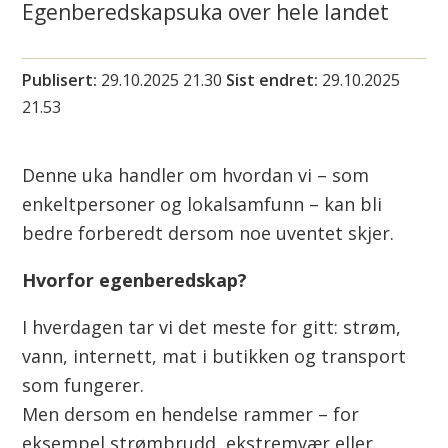
Egenberedskapsuka over hele landet
i
n
Publisert
29.10.2025 21.30
Sist endret
29.10.2025
n
21.53
u
Denne uka handler om hvordan vi – som
s
enkeltpersoner og lokalsamfunn – kan bli
u
bedre forberedt dersom noe uventet skjer.
o
Hvorfor egenberedskap?
h
I hverdagen tar vi det meste for gitt: strøm,
vann, internett, mat i butikken og transport
k
som fungerer.
a
Men dersom en hendelse rammer – for
eksempel strømbrudd, ekstremvær eller