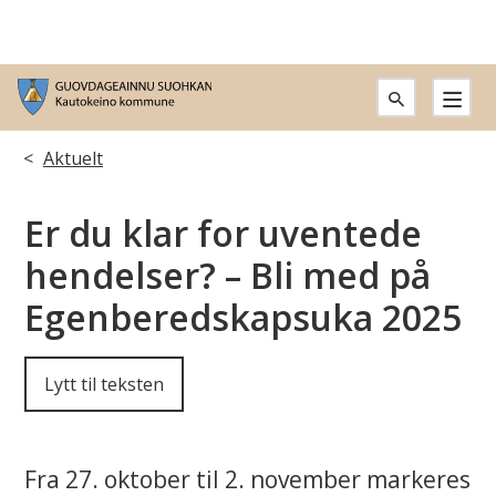
G
u
Du
Aktuelt
o
er
Er du klar for uventede
v
her:
hendelser? – Bli med på
d
Egenberedskapsuka 2025
a
g
Lytt til teksten
e
a
Fra 27. oktober til 2. november markeres