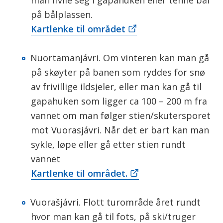
man hvile seg i gapahuken eller tenne bål
på bålplassen.
Kartlenke til området
Nuortamanjávri. Om vinteren kan man gå
på skøyter på banen som ryddes for snø
av frivillige ildsjeler, eller man kan gå til
gapahuken som ligger ca 100 – 200 m fra
vannet om man følger stien/skutersporet
mot Vuorasjávri. Når det er bart kan man
sykle, løpe eller gå etter stien rundt
vannet
Kartlenke til området.
Vuorašjávri. Flott turområde året rundt
hvor man kan gå til fots, på ski/truger