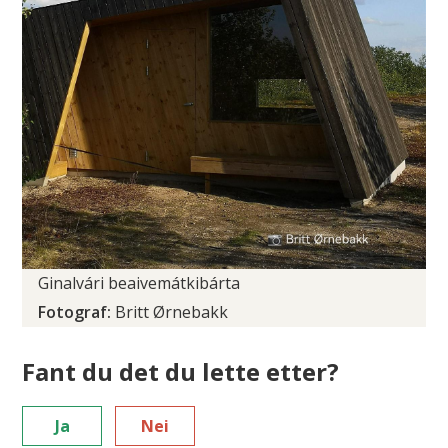
Ginalvári beaivemátkibárta
Britt Ørnebakk
Fant du det du lette etter?
Ja
Nei