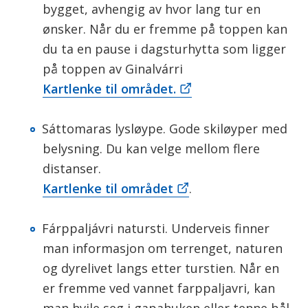
n
bygget, avhengig av hvor lang tur en
ønsker. Når du er fremme på toppen kan
du ta en pause i dagsturhytta som ligger
på toppen av Ginalvárri
Kartlenke til området.
Sáttomaras lysløype. Gode skiløyper med
belysning. Du kan velge mellom flere
distanser.
Kartlenke til området
.
Fárppaljávri natursti. Underveis finner
man informasjon om terrenget, naturen
og dyrelivet langs etter turstien. Når en
er fremme ved vannet farppaljavri, kan