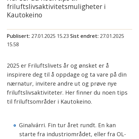
i
friluftslivsaktivitetsmuligheter i
Kautokeino
n
n
Publisert
27.01.2025 15.23
Sist endret
27.01.2025
15.58
u
s
2025 er Friluftslivets år og ønsket er å
u
inspirere deg til å oppdage og ta vare på din
nærnatur, invitere andre ut og prøve nye
o
friluftslivsaktiviteter. Her finner du noen tips
h
til friluftsområder i Kautokeino.
k
a
Ginalvárri. Fin tur året rundt. En kan
starte fra industriområdet, eller fra OL-