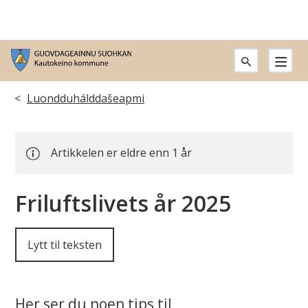
G
u
Du
Luondduhálddašeapmi
o
er
v
Artikkelen er eldre enn 1 år
her:
d
Friluftslivets år 2025
a
g
Lytt til teksten
e
a
Her ser du noen tips til