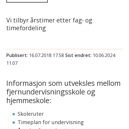
i
n
Vi tilbyr årstimer etter fag- og
timefordeling
n
u
s
Publisert
16.07.2018 17.58
Sist endret
10.06.2024
11.07
u
o
Informasjon som utveksles mellom
fjernundervisningsskole og
h
hjemmeskole:
k
Skoleruter
a
Timeplan for undervisning