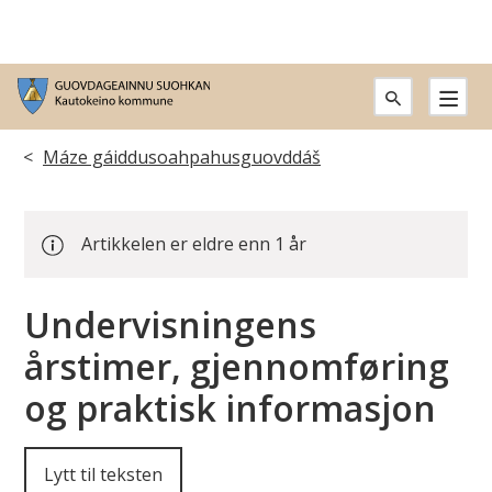
G
u
Du
Máze gáiddusoahpahusguovddáš
o
er
v
Artikkelen er eldre enn 1 år
her:
d
Undervisningens
a
årstimer, gjennomføring
g
og praktisk informasjon
e
a
Lytt til teksten