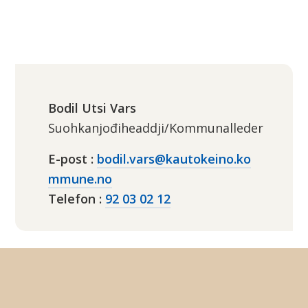
Bodil Utsi Vars
Suohkanjođiheaddji/Kommunalleder
E-post
bodil.vars@kautokeino.ko
mmune.no
Telefon
92 03 02 12