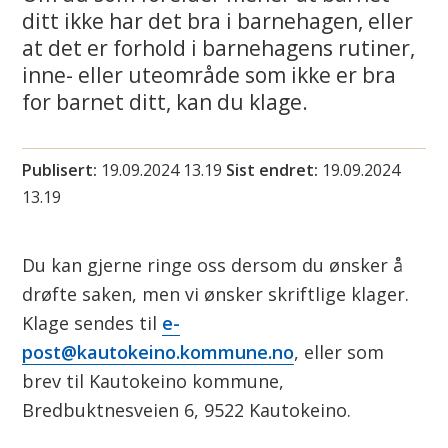
i
ditt ikke har det bra i barnehagen, eller
at det er forhold i barnehagens rutiner,
n
inne- eller uteområde som ikke er bra
for barnet ditt, kan du klage.
n
u
Publisert
19.09.2024 13.19
Sist endret
19.09.2024
s
13.19
u
Du kan gjerne ringe oss dersom du ønsker å
o
drøfte saken, men vi ønsker skriftlige klager.
h
Klage sendes til
e-
post@kautokeino.kommune.no
, eller som
k
brev til Kautokeino kommune,
a
Bredbuktnesveien 6, 9522 Kautokeino.