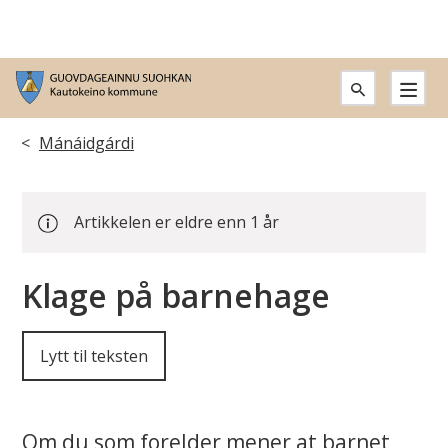
G
u
Du
Mánáidgárdi
o
er
v
Artikkelen er eldre enn 1 år
her:
d
Klage på barnehage
a
g
Lytt til teksten
e
a
Om du som forelder mener at barnet