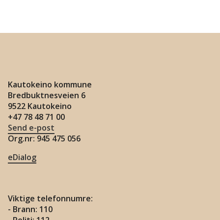
n
Kautokeino kommune
Bredbuktnesveien 6
9522 Kautokeino
+47 78 48 71 00
Send e-post
Org.nr: 945 475 056
eDialog
Viktige telefonnumre:
- Brann: 110