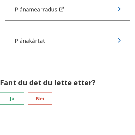
i
Plánamearradus
n
n
Plánakártat
u
s
u
Fant du det du lette etter?
o
h
Ja
Nei
k
a