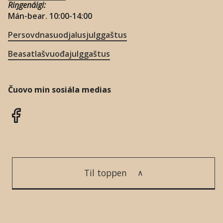
Riŋgenáigi:
Mán-bear. 10:00-14:00
Persovdnasuodjalusjulggaštus
Beasatlašvuođajulggaštus
Čuovo min sosiála medias
Til toppen