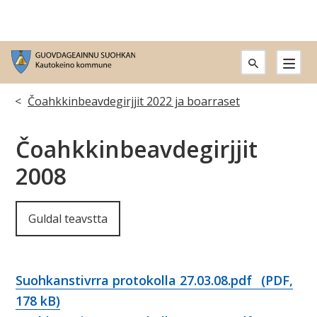
G
u
Don
Čoahkkinbeavdegirjjit 2022 ja boarraset
o
leat
Čoahkkinbeavdegirjjit
v
dáppe:
2008
d
a
Guldal teavstta
g
e
Suohkanstivrra protokolla 27.03.08.pdf
(PDF,
a
178 kB)