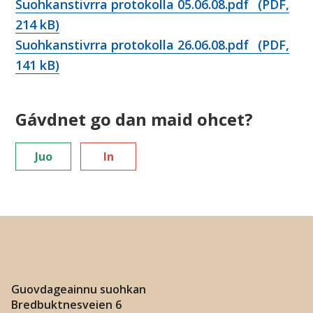
Suohkanstivrra protokolla 05.06.08.pdf
(PDF,
i
214 kB)
n
Suohkanstivrra protokolla 26.06.08.pdf
(PDF,
141 kB)
n
u
Gávdnet go dan maid ohcet?
s
Juo
In
u
o
h
k
a
Guovdageainnu suohkan
Bredbuktnesveien 6