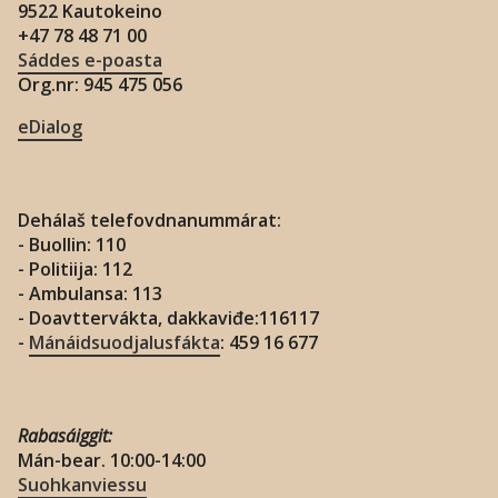
n
9522 Kautokeino
+47 78 48 71 00
Sáddes e-poasta
Org.nr: 945 475 056
eDialog
Dehálaš telefovdnanummárat:
- Buollin: 110
- Politiija: 112
- Ambulansa: 113
- Doavttervákta, dakkaviđe:116117
-
Mánáidsuodjalusfákta
: 459 16 677
Rabasáiggit:
Mán-bear. 10:00-14:00
Suohkanviessu