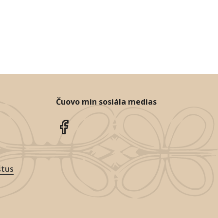
Čuovo min sosiála medias
štus