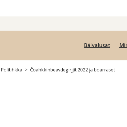
uovdageainnu
Bálvalusat
Min
uohkan
Politihkka
Čoahkkinbeavdegirjjit 2022 ja boarraset