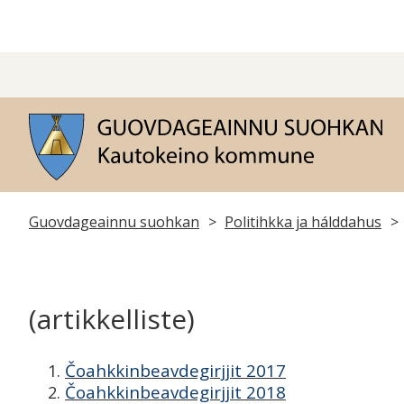
G
s
Don
Guovdageainnu suohkan
Politihkka ja hálddahus
leat
dáppe:
(artikkelliste)
Čoahkkinbeavdegirjjit 2017
Čoahkkinbeavdegirjjit 2018