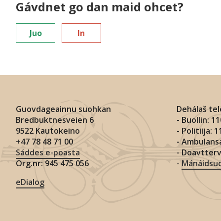
Gávdnet go dan maid ohcet?
Juo
In
Guovdageainnu suohkan
Dehálaš te
Bredbuktnesveien 6
- Buollin: 1
9522 Kautokeino
- Politiija: 
+47 78 48 71 00
- Ambulansa
Sáddes e-poasta
- Doavtter
Org.nr: 945 475 056
-
Mánáidsuo
eDialog