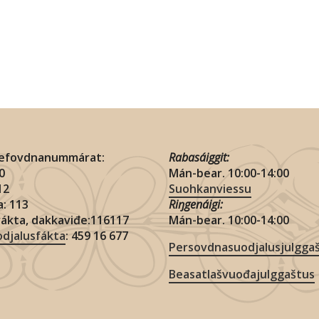
lefovdnanummárat:
Rabasáiggit:
10
Mán-bear. 10:00-14:00
112
Suohkanviessu
: 113
Riŋgenáigi:
vákta, dakkaviđe:116117
Mán-bear. 10:00-14:00
djalusfákta
: 459 16 677
Persovdnasuodjalusjulgga
Beasatlašvuođajulggaštus