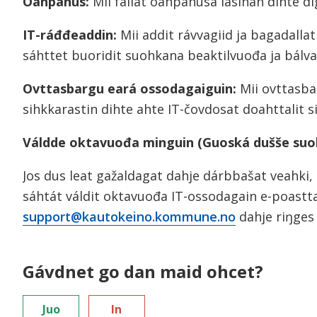
Oahpahus:
Mii fállat oahpahusa lasihan dihte d
IT-ráđđeaddin:
Mii addit rávvagiid ja bagadallat
sáhttet buoridit suohkana beaktilvuođa ja bálva
Ovttasbargu eará ossodagaiguin:
Mii ovttasba
sihkkarastin dihte ahte IT-čovdosat doahttalit s
Váldde oktavuođa minguin (Guoská dušše suo
Jos dus leat gažaldagat dahje dárbbašat veahki
sáhtát váldit oktavuođa IT-ossodagain e-poastta
support@kautokeino.kommune.no
dahje riŋges
Gávdnet go dan maid ohcet?
Juo
In