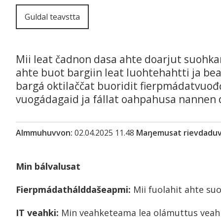
Guldal teavstta
Mii leat čadnon dasa ahte doarjut suohkan
ahte buot bargiin leat luohtehahtti ja bea
bargá oktilaččat buoridit fierpmádatvuo
vuogádagaid ja fállat oahpahusa nannen d
Almmuhuvvon
02.04.2025 11.48
Maŋemusat rievdadu
Min bálvalusat
Fierpmádathálddašeapmi:
Mii fuolahit ahte suo
IT veahki:
Min veahketeama lea olámuttus veah