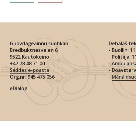
Guovdageainnu suohkan
Dehálaš te
Bredbuktnesveien 6
- Buollin: 1
9522 Kautokeino
- Politiija: 
+47 78 48 71 00
- Ambulansa
Sáddes e-poasta
- Doavtter
Org.nr: 945 475 056
-
Mánáidsuo
eDialog