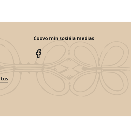
Čuovo min sosiála medias
štus