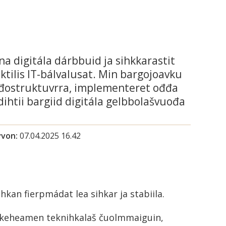
a digitála dárbbuid ja sihkkarastit
ktilis IT-bálvalusat. Min bargojoavku
đđostruktuvrra, implementeret ođđa
ihtii bargiid digitála gelbbolašvuođa
vvon
07.04.2025 16.42
hkan fierpmádat lea sihkar ja stabiila.
keheamen teknihkalaš čuolmmaiguin,