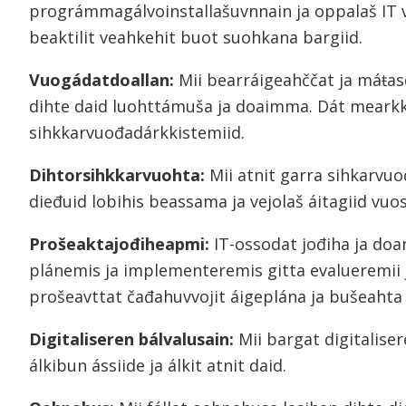
prográmmagálvoinstallašuvnnain ja oppalaš IT v
beaktilit veahkehit buot suohkana bargiid.
Vuogádatdoallan:
Mii bearráigeahččat ja máŧas
dihte daid luohttámuša ja doaimma. Dát mearkk
sihkkarvuođadárkkistemiid.
Dihtorsihkkarvuohta:
Mii atnit garra sihkarvu
dieđuid lobihis beassama ja vejolaš áitagiid vuos
Prošeaktajođiheapmi:
IT-ossodat jođiha ja doa
plánemis ja implementeremis gitta evalueremii j
prošeavttat čađahuvvojit áigeplána ja bušeahta
Digitaliseren bálvalusain:
Mii bargat digitalise
álkibun ássiide ja álkit atnit daid.