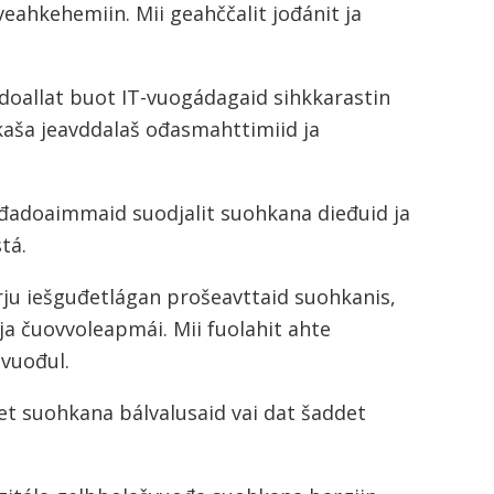
eahkehemiin. Mii geahččalit jođánit ja
doallat buot IT-vuogádagaid sihkkarastin
aša jeavddalaš ođasmahttimiid ja
ođadoaimmaid suodjalit suohkana dieđuid ja
tá.
rju iešguđetlágan prošeavttaid suohkanis,
a čuovvoleapmái. Mii fuolahit ahte
 vuođul.
ret suohkana bálvalusaid vai dat šaddet