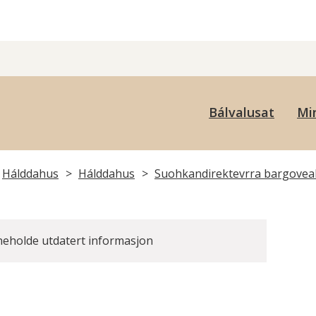
uovdageainnu
Bálvalusat
Min
uohkan
Hálddahus
Hálddahus
Suohkandirektevrra bargove
neholde utdatert informasjon