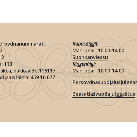
lefovdnanummárat:
Rabasáiggit:
10
Mán-bear. 10:00-14:00
112
Suohkanviessu
: 113
Riŋgenáigi:
vákta, dakkaviđe:116117
Mán-bear. 10:00-14:00
djalusfákta
: 459 16 677
Persovdnasuodjalusjulgga
Beasatlašvuođajulggaštus