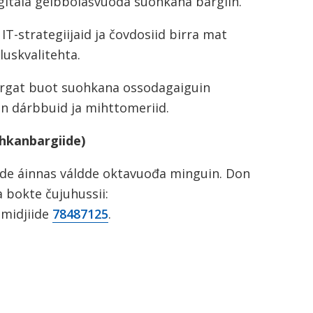
igitála gelbbolašvuođa suohkana bargiin.
 IT-strategiijaid ja čovdosiid birra mat
luskvalitehta.
rgat buot suohkana ossodagaiguin
in dárbbuid ja mihttomeriid.
hkanbargiide)
, de áinnas váldde oktavuođa minguin. Don
 bokte čujuhussii:
 midjiide
78487125
.