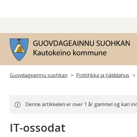
G
s
Don
Guovdageainnu suohkan
Politihkka ja hálddahus
leat
dáppe:
Denne artikkelen er over 1 år gammel og kan in
IT-ossodat