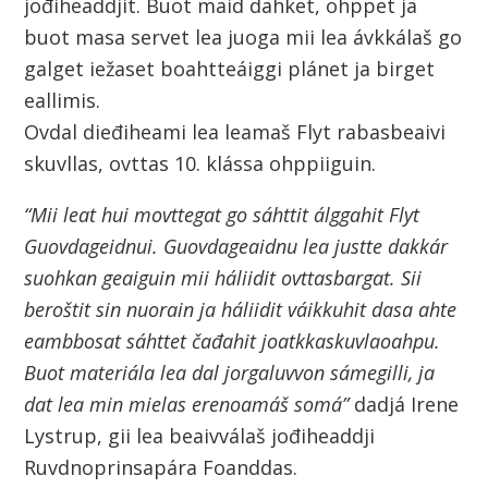
jođiheaddjit. Buot maid dahket, ohppet ja
buot masa servet lea juoga mii lea ávkkálaš go
galget iežaset boahtteáiggi plánet ja birget
eallimis.
Ovdal dieđiheami lea leamaš Flyt rabasbeaivi
skuvllas, ovttas 10. klássa ohppiiguin.
“Mii leat hui movttegat go sáhttit álggahit Flyt
Guovdageidnui. Guovdageaidnu lea justte dakkár
suohkan geaiguin mii háliidit ovttasbargat. Sii
beroštit sin nuorain ja háliidit váikkuhit dasa ahte
eambbosat sáhttet čađahit joatkkaskuvlaoahpu.
Buot materiála lea dal jorgaluvvon sámegilli, ja
dat lea min mielas erenoamáš somá”
dadjá Irene
Lystrup, gii lea beaivválaš jođiheaddji
Ruvdnoprinsapára Foanddas.