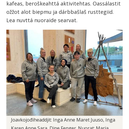
kafeas, beroškeahttá aktivitehtas. Oassálastit
ožžot alot biepmu ja dárbbašlaš rusttegiid.
Lea nuvttá nuoraide searvat.
Joavkojođiheaddjit: Inga Anne Maret Juuso, Inga
Karen Anne Sara, Dine Fenger. Nuorat; Marja,