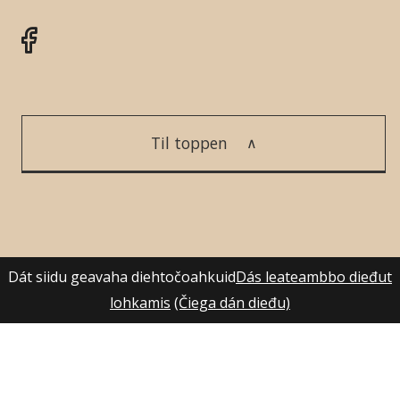
Til toppen
Dát siidu geavaha diehtočoahkuid
Dás leateambbo dieđut
lohkamis
(Čiega dán dieđu)