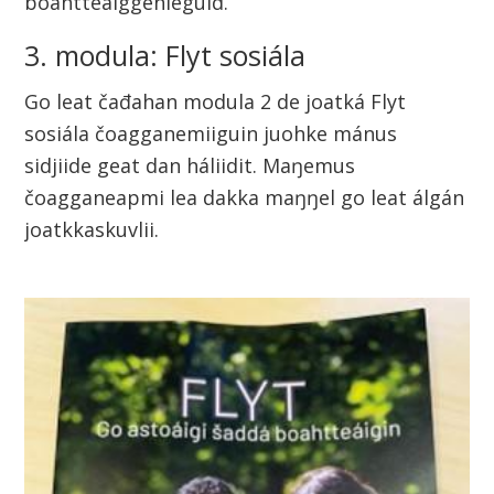
boahtteáiggenieguid.
3. modula: Flyt sosiála
Go leat čađahan modula 2 de joatká Flyt
sosiála čoagganemiiguin juohke mánus
sidjiide geat dan háliidit. Maŋemus
čoagganeapmi lea dakka maŋŋel go leat álgán
joatkkaskuvlii.