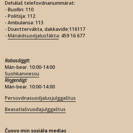
Dehálaš telefovdnanummárat:
- Buollin: 110
- Politiija: 112
- Ambulansa: 113
- Doavttervákta, dakkaviđe:116117
-
Mánáidsuodjalusfákta
: 459 16 677
Rabasáiggit:
Mán-bear. 10:00-14:00
Suohkanviessu
Riŋgenáigi:
Mán-bear. 10:00-14:00
Persovdnasuodjalusjulggaštus
Beasatlašvuođajulggaštus
Čuovo min sosiála medias