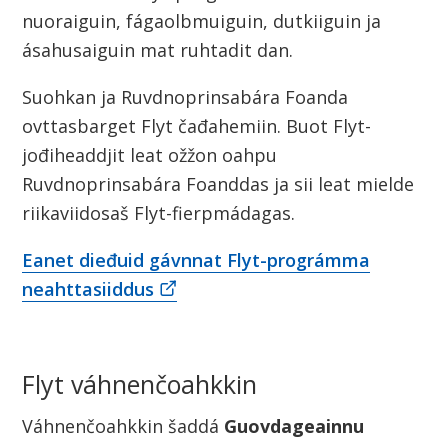
nuoraiguin, fágaolbmuiguin, dutkiiguin ja
ásahusaiguin mat ruhtadit dan.
Suohkan ja Ruvdnoprinsabára Foanda
ovttasbarget Flyt čađahemiin. Buot Flyt-
jođiheaddjit leat ožžon oahpu
Ruvdnoprinsabára Foanddas ja sii leat mielde
riikaviidosaš Flyt-fierpmádagas.
Eanet dieđuid gávnnat Flyt-prográmma
neahttasiiddus
Flyt váhnenčoahkkin
Váhnenčoahkkin šaddá
Guovdageainnu