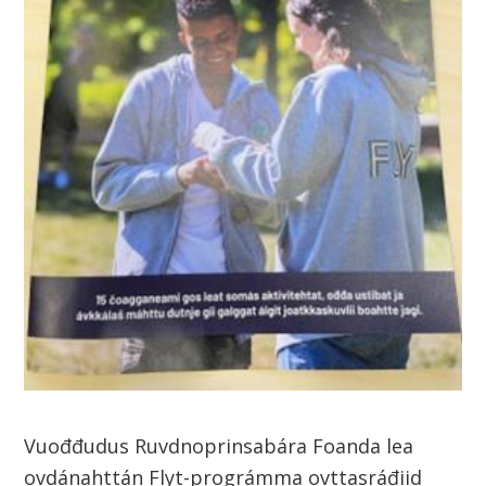
Vuođđudus Ruvdnoprinsabára Foanda lea
ovdánahttán Flyt-prográmma ovttasráđiid