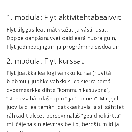
1. modula: Flyt aktivitehtabeaivvit
Flyt álggus leat mátkkážat ja vásáhusat.
Doppe oahpásnuvvet daid eará nuoraiguin,
Flyt-jođiheddjiiguin ja prográmma sisdoaluin.
2. modula: Flyt kurssat
Flyt joatkka lea logi vahkku kursa (nuvttá
biebmu!). Juohke vahkkus lea sierra temá,
ovdamearkka dihte “kommunikašuvdna”,
“streassahálddašeapmi” ja “nannen”. Maŋŋel
juovllaid lea temán joatkkaskuvla ja sii sáhttet
ráhkadit alccet persovnnalaš “geaidnokártta”
mii čájeha sin gievrras beliid, beroštumiid ja