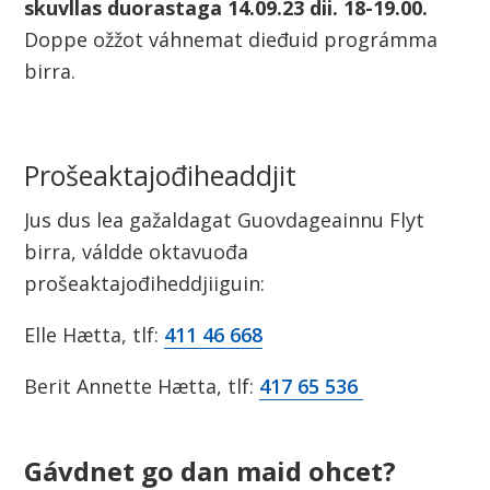
skuvllas duorastaga 14.09.23 dii. 18-19.00.
Doppe ožžot váhnemat dieđuid prográmma
birra.
Prošeaktajođiheaddjit
Jus dus lea gažaldagat Guovdageainnu Flyt
birra, váldde oktavuođa
prošeaktajođiheddjiiguin:
Elle Hætta, tlf:
411 46 668
Berit Annette Hætta, tlf:
417 65 536
Gávdnet go dan maid ohcet?