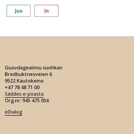
Juo
In
Guovdageainnu suohkan
Bredbuktnesveien 6
9522 Kautokeino
+47 78 48 71 00
Sáddes e-poasta
Org.nr: 945 475 056
eDialog