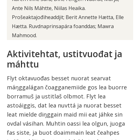
Ante Nils Máhtte, Niilas Heaika.
Prošeaktajođiheaddjit; Berit Annette Hætta, Elle
Hætta. Ruvdnaprinsapára foanddas; Mawra
Mahmood.
Aktivitehtat, ustitvuođat ja
máhttu
Flyt oktavuođas besset nuorat searvat
máŋggalágan čoagganemiide gos lea buorre
borramuš ja ustitlaš olbmot. Flyt lea
astoáiggis, dat lea nuvttá ja nuorat besset
leat mielde diŋggain maid mii eat jáhke sin
ovdal vásihan. Muhtin oassi lea olgun, juoga
fas siste, ja buot doaimmain leat čeahpes