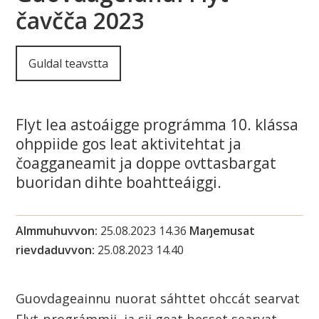
i
čavčča 2023
n
Guldal teavstta
n
u
Flyt lea astoáigge prográmma 10. klássa
s
ohppiide gos leat aktivitehtat ja
čoagganeamit ja doppe ovttasbargat
u
buoridan dihte boahtteáiggi.
o
h
Almmuhuvvon
25.08.2023 14.36
Maŋemusat
rievdaduvvon
25.08.2023 14.40
k
a
Guovdageainnu nuorat sáhttet ohccát searvat