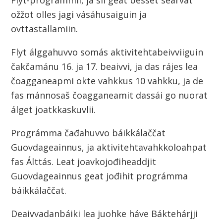
n
Flyt-prográmmii, ja sii geat besset searvat
ožžot olles jagi vásáhusaiguin ja
ovttastallamiin.
Flyt álggahuvvo somás aktivitehtabeivviiguin
čakčamánu 16. ja 17. beaivvi, ja das rájes lea
čoagganeapmi okte vahkkus 10 vahkku, ja de
fas mánnosaš čoagganeamit dassái go nuorat
álget joatkkaskuvlii.
Prográmma čađahuvvo báikkálaččat
Guovdageainnus, ja aktivitehtavahkkoloahpat
fas Álttás. Leat joavkojođiheaddjit
Guovdageainnus geat jođihit prográmma
báikkálaččat.
Deaivvadanbáiki lea juohke háve Báktehárjji