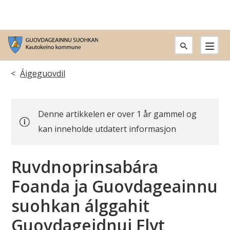
G
u
Don
Áigeguovdil
o
leat
v
Denne artikkelen er over 1 år gammel og
dáppe:
d
kan inneholde utdatert informasjon
a
Ruvdnoprinsabára
g
Foanda ja Guovdageainnu
e
suohkan álggahit
a
Guovdageidnui Flyt