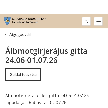
G
u
Don
Áigeguovdil
o
leat
Álbmotgirjerájus gitta
v
dáppe:
24.06-01.07.26
d
a
Guldal teavstta
g
e
Álbmotgirjerájus lea gitta 24.06-01.07.26
a
áigodagas. Rabas fas 02.07.26