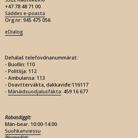
n
+47 78 48 71 00
Sáddes e-poasta
Org.nr: 945 475 056
eDialog
Dehálaš telefovdnanummárat:
- Buollin: 110
- Politiija: 112
- Ambulansa: 113
- Doavttervákta, dakkaviđe:116117
-
Mánáidsuodjalusfákta
: 459 16 677
Rabasáiggit:
Mán-bear. 10:00-14:00
Suohkanviessu
Riŋgenáigi: