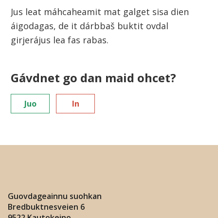
i
Jus leat máhcaheamit mat galget sisa dien
áigodagas, de it dárbbaš buktit ovdal
n
girjerájus lea fas rabas.
n
u
Gávdnet go dan maid ohcet?
s
Juo
In
u
o
h
k
a
Guovdageainnu suohkan
Bredbuktnesveien 6
9522 Kautokeino