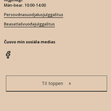
Mán-bear. 10:00-14:00
Persovdnasuodjalusjulggaštus
Beasatlašvuođajulggaštus
Čuovo min sosiála medias
Til toppen