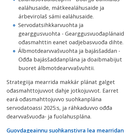
ealáhusaide, mátkeealáhusaide ja
árbevirolaš sámi ealáhusaide.
Servodatsihkkarvuohta ja
gearggusvuohta - Gearggusvuođaplánaid
ođasmahttin eanet oadjebasvuođa dihte.
Álbmotdearvvašvuohta ja bajásšaddan -
Ođđa bajásšaddanplána ja doaibmabijut
buoret álbmotdearvvašvuhtii.
Strategiija mearrida makkár plánat galget
ođasmahttojuvvot dahje jotkojuvvot. Earret
eará ođasmahttojuvvo suohkanplána
servodatoassi 2025:s, ja ráhkaduvvo ođđa
dearvvašvuođa- ja fuolahusplána.
Guovdageainnu suohkanstivra lea mearridan