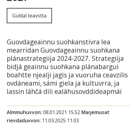
i
Guldal teavstta
n
n
Guovdageainnu suohkanstivra lea
u
mearridan Guovdageainnu suohkana
s
plánastrategiija 2024-2027. Strategiija
bidjá geainnu suohkana plánabargui
u
boahtte njealji jagis ja vuoruha ceavzilis
ovdáneami, sámi giela ja kultuvrra, ja
o
lassin láhčá dili ealáhusovddideapmái
h
k
Almmuhuvvon
08.01.2021 15.52
Maŋemusat
rievdaduvvon
11.03.2025 11.03
a