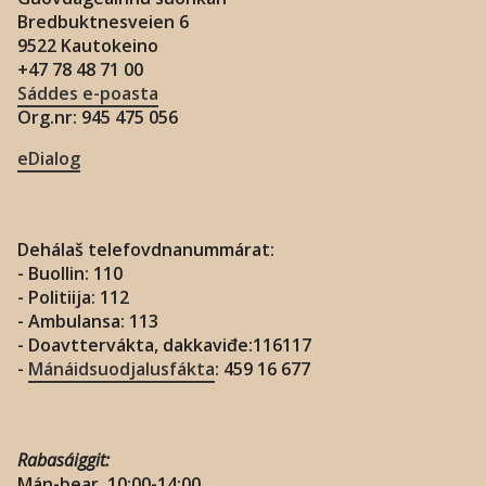
Bredbuktnesveien 6
9522 Kautokeino
+47 78 48 71 00
Sáddes e-poasta
Org.nr: 945 475 056
eDialog
Dehálaš telefovdnanummárat:
- Buollin: 110
- Politiija: 112
- Ambulansa: 113
- Doavttervákta, dakkaviđe:116117
-
Mánáidsuodjalusfákta
: 459 16 677
Rabasáiggit:
Mán-bear. 10:00-14:00