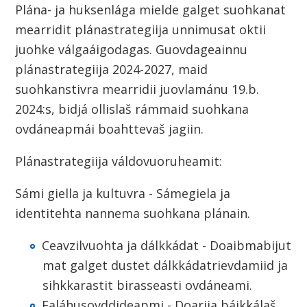
n
Plána- ja huksenlága mielde galget suohkanat
mearridit plánastrategiija unnimusat oktii
juohke válgaáigodagas. Guovdageainnu
plánastrategiija 2024-2027, maid
suohkanstivra mearridii juovlamánu 19.b.
2024:s, bidjá ollislaš rámmaid suohkana
ovdáneapmái boahttevaš jagiin.
Plánastrategiija váldovuoruheamit:
Sámi giella ja kultuvra - Sámegiela ja
identitehta nannema suohkana plánain.
Ceavzilvuohta ja dálkkádat - Doaibmabijut
mat galget dustet dálkkádatrievdamiid ja
sihkkarastit birasseasti ovdáneami.
Ealáhusovddideapmi - Doarjja báikkálaš