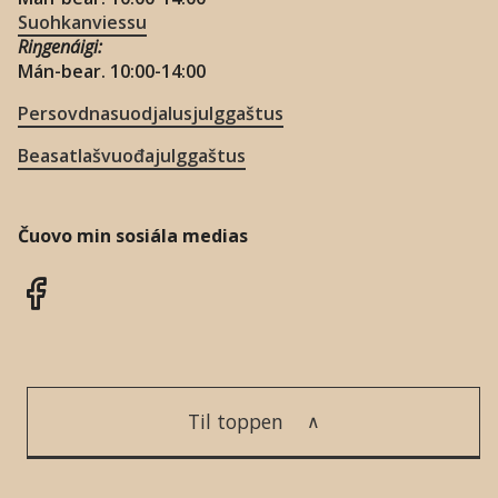
Suohkanviessu
Riŋgenáigi:
Mán-bear. 10:00-14:00
Persovdnasuodjalusjulggaštus
Beasatlašvuođajulggaštus
Čuovo min sosiála medias
Til toppen