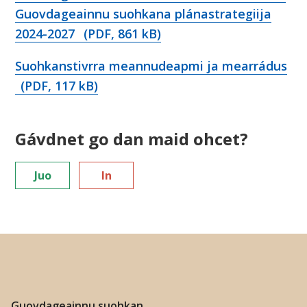
Guovdageainnu suohkana plánastrategiija
2024-2027
(PDF, 861 kB)
Suohkanstivrra meannudeapmi ja mearrádus
(PDF, 117 kB)
Gávdnet go dan maid ohcet?
Juo
In
Guovdageainnu suohkan