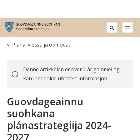
G
u
Don
Plána, viessu ja opmodat
o
leat
v
Denne artikkelen er over 1 år gammel og
dáppe:
d
kan inneholde utdatert informasjon
a
Guovdageainnu
g
suohkana
e
plánastrategiija 2024-
a
2027