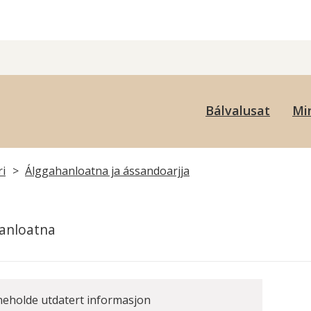
uovdageainnu
Bálvalusat
Min
uohkan
ri
Álggahanloatna ja ássandoarjja
anloatna
neholde utdatert informasjon