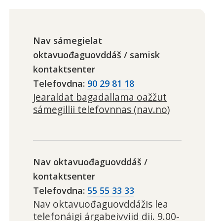
Nav sámegielat
oktavuođaguovddáš / samisk
kontaktsenter
Telefovdna
90 29 81 18
Jearaldat bagadallama oažžut
sámegillii telefovnnas (nav.no)
Nav oktavuođaguovddáš /
kontaktsenter
Telefovdna
55 55 33 33
Nav oktavuođaguovddážis lea
telefonáigi árgabeivviid dii. 9.00-