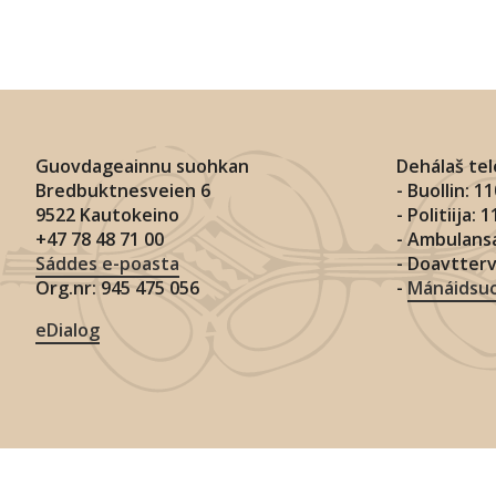
Guovdageainnu suohkan
Dehálaš te
Bredbuktnesveien 6
- Buollin: 1
9522 Kautokeino
- Politiija: 
+47 78 48 71 00
- Ambulansa
Sáddes e-poasta
- Doavtter
Org.nr: 945 475 056
-
Mánáidsuo
eDialog