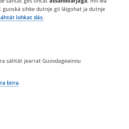
 de sáhtát ges ohcat
ássandoarjaga
, mii lea
guoská sihke dutnje gii láigohat ja dutnje
áhtát lohkat dás.
rra sáhtát jearrat Guovdageainnu
a birra
.