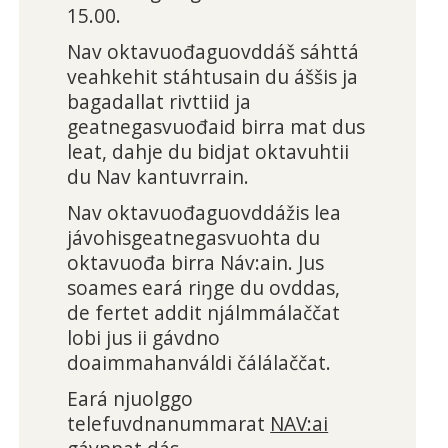
15.00.
Nav oktavuođaguovddáš sáhttá
veahkehit stáhtusain du áššis ja
bagadallat rivttiid ja
geatnegasvuođaid birra mat dus
leat, dahje du bidjat oktavuhtii
du Nav kantuvrrain.
Nav oktavuođaguovddážis lea
jávohisgeatnegasvuohta du
oktavuođa birra Náv:ain. Jus
soames eará riŋge du ovddas,
de fertet addit njálmmálaččat
lobi jus ii gávdno
doaimmahanváldi čálálaččat.
Eará njuolggo
telefuvdnanummarat
NAV:ai