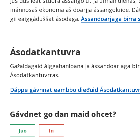
Jus dus leat stuora ássangolut ja unnán dienas,
mánnosaš ekonomalaš doarjja ássangoluide. Dát 
gii eaiggáduššat ásodaga.
Ássandoarjaga birra s
Ásodatkantuvra
Gažaldagaid álggahanloana ja ássandoarjaga bi
Ásodatkantuvrras.
Dáppe gávnnat eambbo dieđuid Ásodatkantuvrr
Gávdnet go dan maid ohcet?
Juo
In