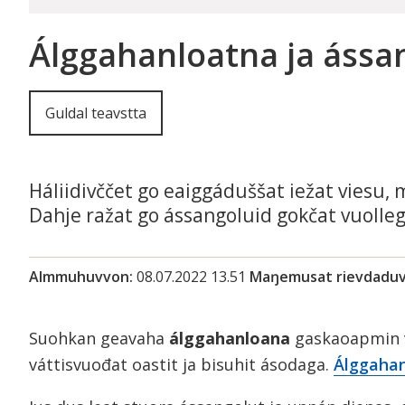
Álggahanloatna ja ássa
Guldal teavstta
Háliidivččet go eaiggáduššat iežat viesu,
Dahje ražat go ássangoluid gokčat vuolleg
Almmuhuvvon
08.07.2022 13.51
Maŋemusat rievdadu
Suohkan geavaha
álggahanloana
gaskaoapmin v
váttisvuođat oastit ja bisuhit ásodaga.
Álggahan