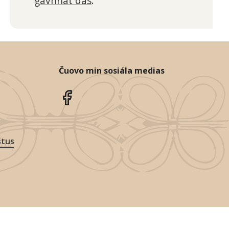
gávnnat dás
.
Čuovo min sosiála medias
štus