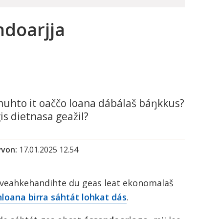
ndoarjja
 muhto it oaččo loana dábálaš báŋkkus?
is dietnasa geažil?
vvon
17.01.2025 12.54
eahkehandihte du geas leat ekonomalaš
loana birra sáhtát lohkat dás
.