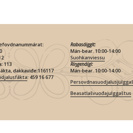
lefovdnanummárat:
Rabasáiggit:
10
Mán-bear. 10:00-14:00
112
Suohkanviessu
: 113
Riŋgenáigi:
vákta, dakkaviđe:116117
Mán-bear. 10:00-14:00
djalusfákta
: 459 16 677
Persovdnasuodjalusjulgga
Beasatlašvuođajulggaštus