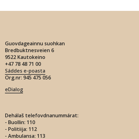
Guovdageainnu suohkan
Bredbuktnesveien 6
9522 Kautokeino
+47 78 48 71 00
Sáddes e-poasta
Org.nr: 945 475 056
eDialog
Dehálaš telefovdnanummárat:
- Buollin: 110
- Politiija: 112
- Ambulansa: 113