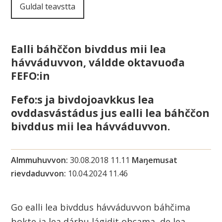
Guldal teavstta
i
n
Ealli báhččon bivddus mii lea
n
hávváduvvon, váldde oktavuođa
u
FEFO:in
s
Fefo:s ja bivdojoavkkus lea
ovddasvástádus jus ealli lea báhččon
u
bivddus mii lea hávváduvvon.
o
h
Almmuhuvvon
30.08.2018 11.11
Maŋemusat
rievdaduvvon
10.04.2024 11.46
k
a
Go ealli lea bivddus hávváduvvon báhčima
bokte ja lea dárbu lágidit ohcama, de lea