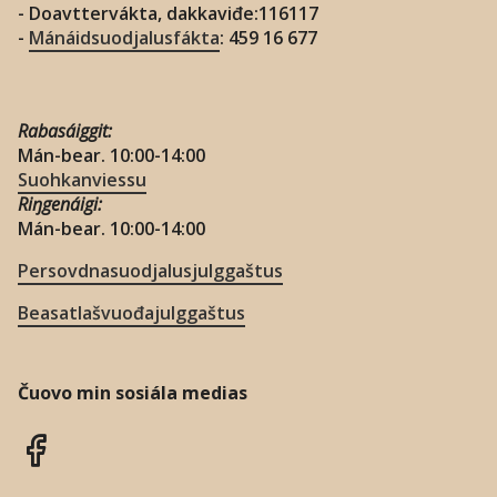
- Doavttervákta, dakkaviđe:116117
-
Mánáidsuodjalusfákta
: 459 16 677
Rabasáiggit:
Mán-bear. 10:00-14:00
Suohkanviessu
Riŋgenáigi:
Mán-bear. 10:00-14:00
Persovdnasuodjalusjulggaštus
Beasatlašvuođajulggaštus
Čuovo min sosiála medias