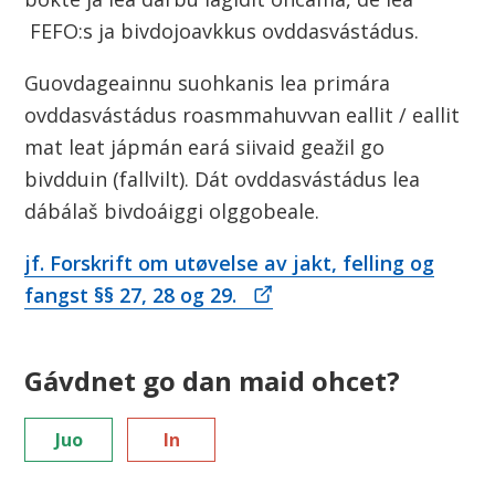
n
FEFO:s ja bivdojoavkkus ovddasvástádus.
Guovdageainnu suohkanis lea primára
ovddasvástádus roasmmahuvvan eallit / eallit
mat leat jápmán eará siivaid geažil go
bivdduin (fallvilt). Dát ovddasvástádus lea
dábálaš bivdoáiggi olggobeale.
jf. Forskrift om utøvelse av jakt, felling og
fangst §§ 27, 28 og 29.
Gávdnet go dan maid ohcet?
Juo
In