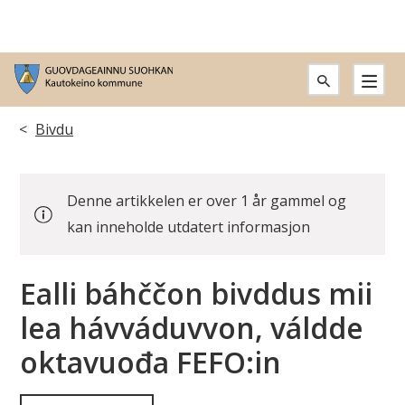
G
u
Don
Bivdu
o
leat
v
Denne artikkelen er over 1 år gammel og
dáppe:
d
kan inneholde utdatert informasjon
a
Ealli báhččon bivddus mii
g
lea hávváduvvon, váldde
e
oktavuođa FEFO:in
a