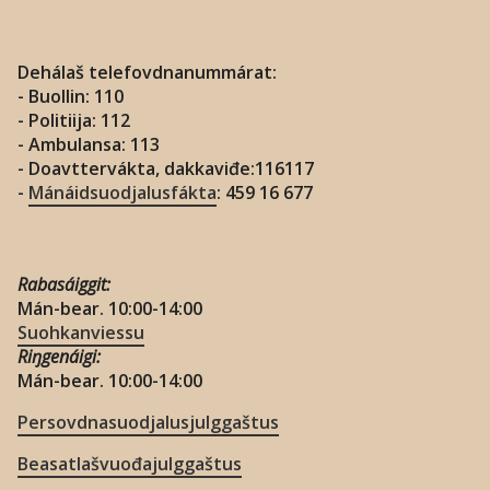
Dehálaš telefovdnanummárat:
- Buollin: 110
- Politiija: 112
- Ambulansa: 113
- Doavttervákta, dakkaviđe:116117
-
Mánáidsuodjalusfákta
: 459 16 677
Rabasáiggit:
Mán-bear. 10:00-14:00
Suohkanviessu
Riŋgenáigi:
Mán-bear. 10:00-14:00
Persovdnasuodjalusjulggaštus
Beasatlašvuođajulggaštus