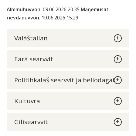
i
Almmuhuvvon
09.06.2026 20.35
Maŋemusat
n
rievdaduvvon
10.06.2026 15.29
n
Valáštallan
u
s
Eará searvvit
u
Politihkalaš searvvit ja bellodagat
o
h
Kultuvra
k
Gilisearvvit
a