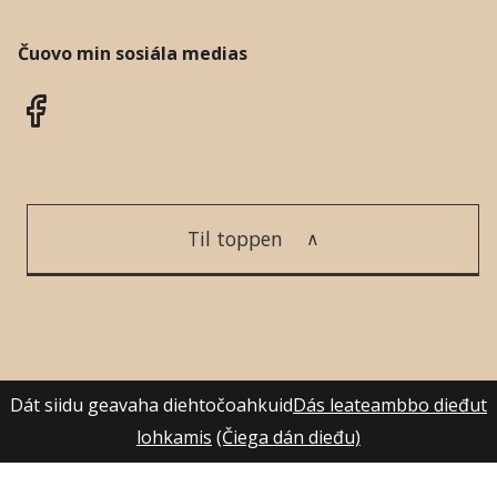
Čuovo min sosiála medias
Til toppen
Dát siidu geavaha diehtočoahkuid
Dás leateambbo dieđut
lohkamis
(Čiega dán dieđu)