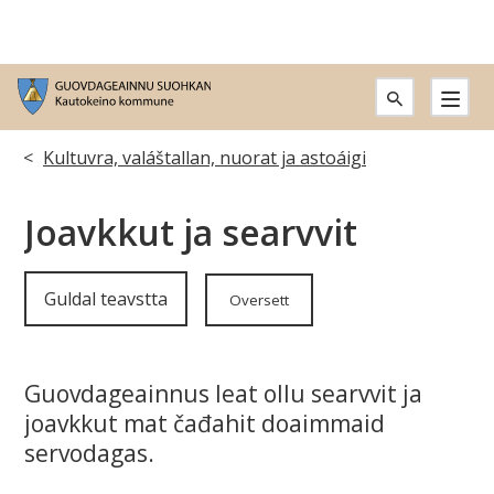
G
u
Don
Kultuvra, valáštallan, nuorat ja astoáigi
o
leat
Joavkkut ja searvvit
v
dáppe:
d
Guldal teavstta
Oversett
a
g
Guovdageainnus leat ollu searvvit ja
e
joavkkut mat čađahit doaimmaid
servodagas.
a