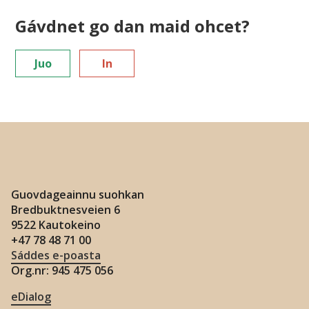
n
Gávdnet go dan maid ohcet?
Juo
In
Guovdageainnu suohkan
Bredbuktnesveien 6
9522 Kautokeino
+47 78 48 71 00
Sáddes e-poasta
Org.nr: 945 475 056
eDialog