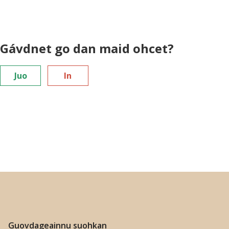
n
Gávdnet go dan maid ohcet?
Juo
In
Guovdageainnu suohkan