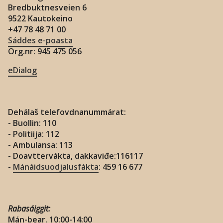
Bredbuktnesveien 6
9522 Kautokeino
+47 78 48 71 00
Sáddes e-poasta
Org.nr: 945 475 056
eDialog
Dehálaš telefovdnanummárat:
- Buollin: 110
- Politiija: 112
- Ambulansa: 113
- Doavttervákta, dakkaviđe:116117
-
Mánáidsuodjalusfákta
: 459 16 677
Rabasáiggit:
Mán-bear. 10:00-14:00