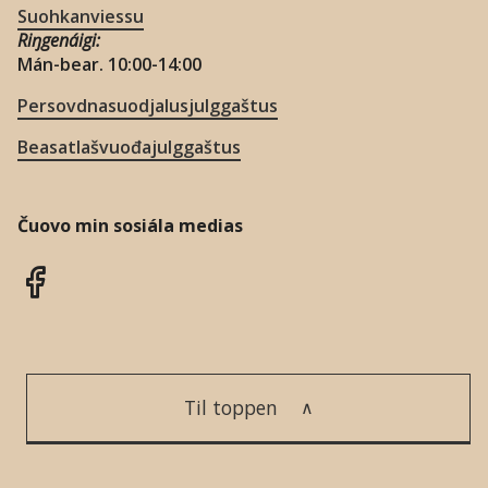
Suohkanviessu
Riŋgenáigi:
Mán-bear. 10:00-14:00
Persovdnasuodjalusjulggaštus
Beasatlašvuođajulggaštus
Čuovo min sosiála medias
Til toppen