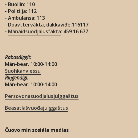
- Buollin: 110
- Politiija: 112
- Ambulansa: 113
- Doavttervákta, dakkaviđe:116117
-
Mánáidsuodjalusfákta
: 459 16 677
Rabasáiggit:
Mán-bear. 10:00-14:00
Suohkanviessu
Riŋgenáigi:
Mán-bear. 10:00-14:00
Persovdnasuodjalusjulggaštus
Beasatlašvuođajulggaštus
Čuovo min sosiála medias