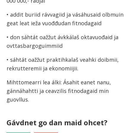
n
000 000,- rádjai
• addit buriid rávvagiid ja vásáhusaid olbmuin
geat leat ieža vuođđudan fitnodagaid
• don sáhtát oažžut ávkkálaš oktavuođaid ja
ovttasbargoguimmiid
• sáhtát oažžut praktihkalaš veahki doibmii,
rekrutteremii ja ekonomiijii.
Mihttomearri lea álki: Ásahit eanet nanu,
gánnáhahtti ja ceavzilis fitnodagaid min
guovllus.
Gávdnet go dan maid ohcet?