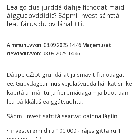
i
Lea go dus jurddá dahje fitnodat maid
áiggut ovddidit? Sápmi Invest sáhttá
n
leat fárus du ovdánahttit
n
u
Almmuhuvvon
08.09.2025 14.46
Maŋemusat
rievdaduvvon
08.09.2025 14.46
s
u
Dáppe ožžot gründárat ja smávit fitnodagat
ee. Guovdageainnus vejolašvuođa háhkat sihke
o
kapitála, máhtu ja fierpmádaga – ja buot dain
h
lea báikkálaš eaiggátvuohta.
k
Sápmi Invest sáhttá searvat dáinna lágiin:
a
• investeremiid ru 100 000,- rájes gitta ru 1