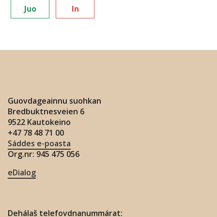
Juo
In
Guovdageainnu suohkan
Bredbuktnesveien 6
9522 Kautokeino
+47 78 48 71 00
Sáddes e-poasta
Org.nr: 945 475 056
eDialog
Dehálaš telefovdnanummárat: