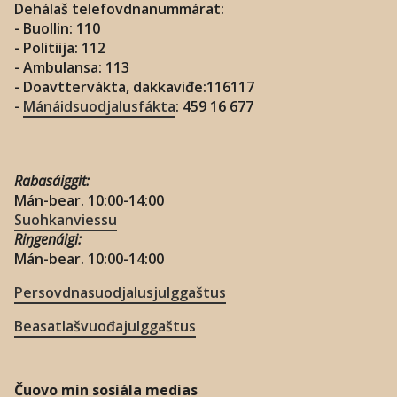
Dehálaš telefovdnanummárat:
- Buollin: 110
- Politiija: 112
- Ambulansa: 113
- Doavttervákta, dakkaviđe:116117
-
Mánáidsuodjalusfákta
: 459 16 677
Rabasáiggit:
Mán-bear. 10:00-14:00
Suohkanviessu
Riŋgenáigi:
Mán-bear. 10:00-14:00
Persovdnasuodjalusjulggaštus
Beasatlašvuođajulggaštus
Čuovo min sosiála medias