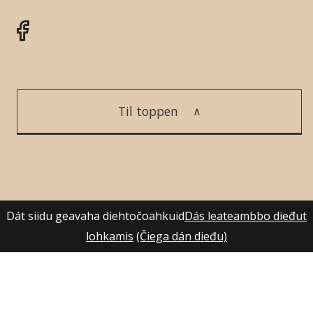
Til toppen
Dát siidu geavaha diehtočoahkuid
Dás leateambbo dieđut
lohkamis
(Čiega dán dieđu)