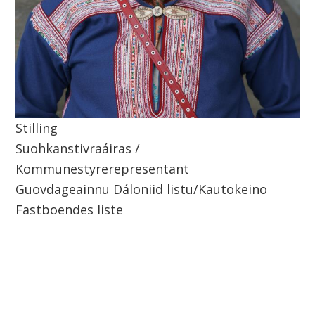
o
k
o
m
Stilling
m
Suohkanstivraáiras /
u
Kommunestyrerepresentant
Guovdageainnu Dáloniid listu/Kautokeino
n
Fastboendes liste
e