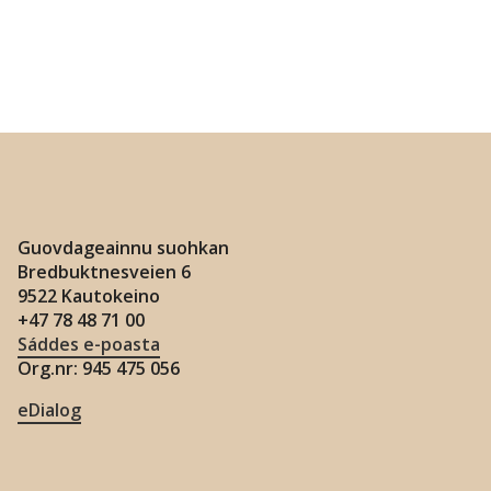
Guovdageainnu suohkan
Bredbuktnesveien 6
9522 Kautokeino
+47 78 48 71 00
Sáddes e-poasta
Org.nr: 945 475 056
eDialog